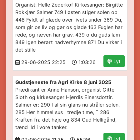
Organist: Helle Zederkof Kirkesanger: Birgitte
Rokkjær Salmer 749 I østen stiger solen op
448 Fyldt af glæde over livets under 369 Du,
som gir os liv og gør os glade 163 Fuglen har
rede, og ræven har grav. 439 o du guds lam
849 Igen berørt nadverhymne 871 Du virker i
det stille
Lyt
29-06-2025 22:25
1:03:26
Gudstjeneste fra Agri Kirke 8 juni 2025
Prædikant er Anne Hanson, organist Gitte
Sloth og kirkesanger Hjørdis Einersdottir.
Salmer er: 290 I al sin glans nu stråler solen,
285 Hør himmel sus i tredje time, ¨ 286
Kraften fra det høje og 834 Gud Helligånd,
tænd ild i vore tanker.
Lyt
09-06-2025 11:25
55:36