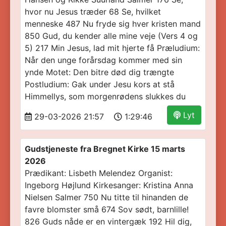
hvor nu Jesus træder 68 Se, hvilket
menneske 487 Nu fryde sig hver kristen mand
850 Gud, du kender alle mine veje (Vers 4 og
5) 217 Min Jesus, lad mit hjerte få Præludium:
Når den unge forårsdag kommer med sin
ynde Motet: Den bitre død dig trængte
Postludium: Gak under Jesu kors at stå
Himmellys, som morgenrødens slukkes du
Lyt
29-03-2026 21:57
1:29:46
Gudstjeneste fra Bregnet Kirke 15 marts
2026
Prædikant: Lisbeth Melendez Organist:
Ingeborg Højlund Kirkesanger: Kristina Anna
Nielsen Salmer 750 Nu titte til hinanden de
favre blomster små 674 Sov sødt, barnlille!
826 Guds nåde er en vintergæk 192 Hil dig,