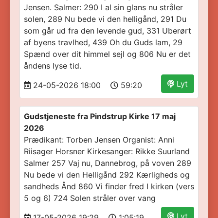
Jensen. Salmer: 290 I al sin glans nu stråler
solen, 289 Nu bede vi den helligånd, 291 Du
som går ud fra den levende gud, 331 Uberørt
af byens travlhed, 439 Oh du Guds lam, 29
Spænd over dit himmel sejl og 806 Nu er det
åndens lyse tid.
Lyt
24-05-2026 18:00
59:20
Gudstjeneste fra Pindstrup Kirke 17 maj
2026
Prædikant: Torben Jensen Organist: Anni
Riisager Horsner Kirkesanger: Rikke Suurland
Salmer 257 Vaj nu, Dannebrog, på voven 289
Nu bede vi den Helligånd 292 Kærligheds og
sandheds Ånd 860 Vi finder fred I kirken (vers
5 og 6) 724 Solen stråler over vang
Lyt
17-05-2026 19:29
1:05:19