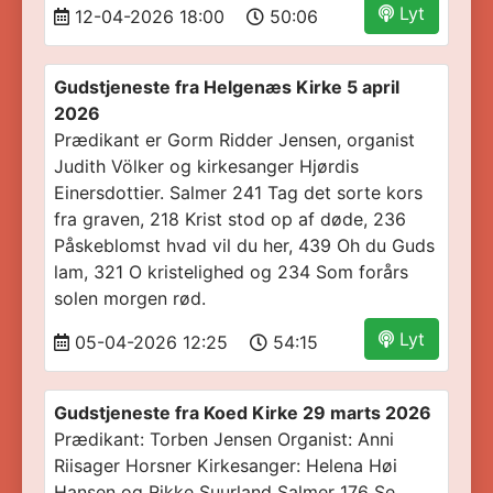
Lyt
12-04-2026 18:00
50:06
Gudstjeneste fra Helgenæs Kirke 5 april
2026
Prædikant er Gorm Ridder Jensen, organist
Judith Völker og kirkesanger Hjørdis
Einersdottier. Salmer 241 Tag det sorte kors
fra graven, 218 Krist stod op af døde, 236
Påskeblomst hvad vil du her, 439 Oh du Guds
lam, 321 O kristelighed og 234 Som forårs
solen morgen rød.
Lyt
05-04-2026 12:25
54:15
Gudstjeneste fra Koed Kirke 29 marts 2026
Prædikant: Torben Jensen Organist: Anni
Riisager Horsner Kirkesanger: Helena Høi
Hansen og Rikke Suurland Salmer 176 Se,