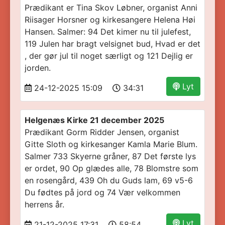
Prædikant er Tina Skov Løbner, organist Anni
Riisager Horsner og kirkesangere Helena Høi
Hansen. Salmer: 94 Det kimer nu til julefest,
119 Julen har bragt velsignet bud, Hvad er det
, der gør jul til noget særligt og 121 Dejlig er
jorden.
Lyt
24-12-2025 15:09
34:31
Helgenæs Kirke 21 december 2025
Prædikant Gorm Ridder Jensen, organist
Gitte Sloth og kirkesanger Kamla Marie Blum.
Salmer 733 Skyerne gråner, 87 Det første lys
er ordet, 90 Op glædes alle, 78 Blomstre som
en rosengård, 439 Oh du Guds lam, 69 v5-6
Du fødtes på jord og 74 Vær velkommen
herrens år.
Lyt
21-12-2025 17:31
58:54