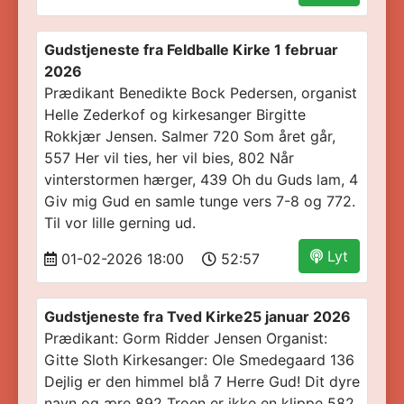
Gudstjeneste fra Feldballe Kirke 1 februar
2026
Prædikant Benedikte Bock Pedersen, organist
Helle Zederkof og kirkesanger Birgitte
Rokkjær Jensen. Salmer 720 Som året går,
557 Her vil ties, her vil bies, 802 Når
vinterstormen hærger, 439 Oh du Guds lam, 4
Giv mig Gud en samle tunge vers 7-8 og 772.
Til vor lille gerning ud.
Lyt
01-02-2026 18:00
52:57
Gudstjeneste fra Tved Kirke25 januar 2026
Prædikant: Gorm Ridder Jensen Organist:
Gitte Sloth Kirkesanger: Ole Smedegaard 136
Dejlig er den himmel blå 7 Herre Gud! Dit dyre
navn og ære 892 Troen er ikke en klippe 582