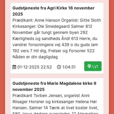
Gudstjeneste fra Agri Kirke 16 november
2025
Prædikant: Anne Hanson Organist: Gitte Sloth
Kirkesanger: Ole Smedegaard Salmer 812
November går tungt gennem byen 292
Kærligheds og sandheds Ånd! 613 Herre, du
vandrer forsoningens vej 439 o du guds lam
192 vers 7 Hil dig, Frelser og Forsoner 522
Nåden er din dagligdag
Lyt
01-12-2025 22:52
1:04:31
Gudstjeneste fra Marie Magdalene kirke 9
november 2025
Prædikant Torben Jensen, organist Anni
Riisager Horsner og kirkesanger Helena Høi
Hansen. Salmer 14 Tænk at livet koster livet,
580 Jesus dødens overvinder, 17 Almægtige