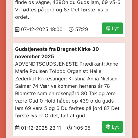
finde os vågne, 439Oh du Guds lam, 69 v5-6
Vi fødtes på jord og 87 Det første lys er
ordet.
Lyt
07-12-2025 18:00
57:29
Gudstjeneste fra Bregnet Kirke 30
november 2025
ADVENDTSGUDSJENESTE Prædikant: Anne
Marie Poulsen Tolbod Organist: Helle
Zederkof Kirkesanger: Kristina Anna Nielsen
Salmer 74 Vær velkommen herrens år 78
Blomstre som en rosengård 80 Tak og ære
være Gud 0 Hold håbet op 439 o du guds
lam 69 vers 5 og 6 Du fødtes på jord 87 Det
første lys er Ordet, talt af gud
Lyt
01-12-2025 23:11
1:05:05