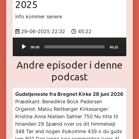
2025
Info kommer senere
29-06-2025 22:32
45:22
Audio
00:00
45:22
Player
Andre episoder i denne
podcast
Gudstjeneste fra Bregnet Kirke 28 juni 2026
Prædikant: Benedikte Bock Pedersen
Organist: Malou Reitberger Kirkesanger:
Kristina Anna Nielsen Salmer 750 Nu titte til
hinanden 29 Spænd over os dit himmelsejl
348 Tør end nogen ihukomme 439 o du guds
lam 807 Den lange lyse sommerdag (vers 4)