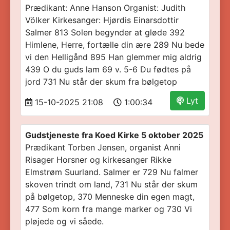
Prædikant: Anne Hanson Organist: Judith
Völker Kirkesanger: Hjørdis Einarsdottir
Salmer 813 Solen begynder at gløde 392
Himlene, Herre, fortælle din ære 289 Nu bede
vi den Helligånd 895 Han glemmer mig aldrig
439 O du guds lam 69 v. 5-6 Du fødtes på
jord 731 Nu står der skum fra bølgetop
Lyt
15-10-2025 21:08
1:00:34
Gudstjeneste fra Koed Kirke 5 oktober 2025
Prædikant Torben Jensen, organist Anni
Risager Horsner og kirkesanger Rikke
Elmstrøm Suurland. Salmer er 729 Nu falmer
skoven trindt om land, 731 Nu står der skum
på bølgetop, 370 Menneske din egen magt,
477 Som korn fra mange marker og 730 Vi
pløjede og vi såede.