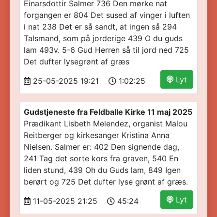
Einarsdottir Salmer 736 Den mørke nat
forgangen er 804 Det sused af vinger i luften
i nat 238 Det er så sandt, at ingen så 294
Talsmand, som på jorderige 439 O du guds
lam 493v. 5-6 Gud Herren så til jord ned 725
Det dufter lysegrønt af græs
Lyt
25-05-2025 19:21
1:02:25
Gudstjeneste fra Feldballe Kirke 11 maj 2025
Prædikant Lisbeth Melendez, organist Malou
Reitberger og kirkesanger Kristina Anna
Nielsen. Salmer er: 402 Den signende dag,
241 Tag det sorte kors fra graven, 540 En
liden stund, 439 Oh du Guds lam, 849 Igen
berørt og 725 Det dufter lyse grønt af græs.
Lyt
11-05-2025 21:25
45:24