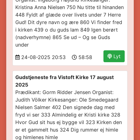
Kristina Anna Nielsen 750 Nu titte til hinanden
448 Fyldt af glæde over livets under 7 Herre
Gud! Dit dyre navn og ære 860 Vi finder fred
i kirken 439 o du guds lam 849 Igen berørt
(nadverhymne) 865 Se ud – Og se Guds
under
Lyt
24-08-2025 20:53
58:58
Gudstjeneste fra Vistoft Kirke 17 august
2025
Prædikant: Gorm Ridder Jensen Organist:
Judith Völker Kirkesanger: Ole Smedegaard
Nielsen Salmer 402 Den signede dag med
fryd vi ser 333 Almindelig er Kristi kirke 328
Hvor Gud sit hus ej bygge vil 323 Kirken den
er et gammelt hus 324 Dig rummer ej himle
og himlenes himle