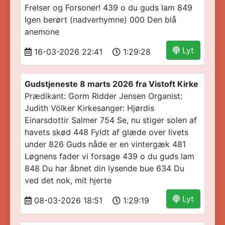
Frelser og Forsoner! 439 o du guds lam 849
Igen berørt (nadverhymne) 000 Den blå
anemone
Lyt
16-03-2026 22:41
1:29:28
Gudstjeneste 8 marts 2026 fra Vistoft Kirke
Prædikant: Gorm Ridder Jensen Organist:
Judith Völker Kirkesanger: Hjørdis
Einarsdottir Salmer 754 Se, nu stiger solen af
havets skød 448 Fyldt af glæde over livets
under 826 Guds nåde er en vintergæk 481
Løgnens fader vi forsage 439 o du guds lam
848 Du har åbnet din lysende bue 634 Du
ved det nok, mit hjerte
Lyt
08-03-2026 18:51
1:29:19