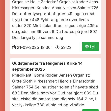
Organist: Helle Zederkof Organist kadet: Jens
Kirkesanger: Kristina Anna Nielsen Salmer 725
Det dufter lysegrønt af græs 49 Ingen er så
tryg i fare 448 Fyldt af glæde over livets
under 320 Midt i blandt os er guds rige 439 o
du guds lam 69 vers 6 Du fødtes på jord 807
Den lange lyse sommerdag
Lyt
21-09-2025 18:30
59:22
Gudstjeneste fra Helgenæs Kirke 14
september 2025
Prædikant: Gorm Ridder Jensen Organist:
Gitte Sloth Kirkesanger: Hjørdis Einarsdottir
Salmer 754 Se, nu stiger solen af havets skød
683 Den nåde, som vor Gud har gjort 889 Du
skal elske din næste som dig selv 164 Øjne, I
var lykkelige 730 Vi pløjed og vi så'de