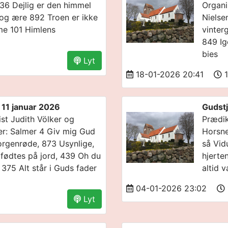
36 Dejlig er den himmel
Organi
 og ære 892 Troen er ikke
Nielse
me 101 Himlens
vinter
849 Ig
bies
Lyt
18-01-2026 20:41
1
 11 januar 2026
Gudstj
st Judith Völker og
Prædik
ier: Salmer 4 Giv mig Gud
Horsne
orgenrøde, 873 Usynlige,
så Vid
 fødtes på jord, 439 Oh du
hjerte
375 Alt står i Guds fader
altid 
04-01-2026 23:02
Lyt