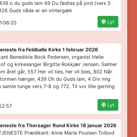
 439 o du guds lam 69 Du fødtes på jord (vers 5
826 Guds nåde er en vintergæk
Lyt
1:06:20
eneste fra Feldballe Kirke 1 februar 2026
ant Benedikte Bock Pedersen, organist Helle
of og kirkesanger Birgitte Rokkjær Jensen. Salmer
m året går, 557 Her vil ties, her vil bies, 802 Når
stormen hærger, 439 Oh du Guds lam, 4 Giv mig
 samle tunge vers 7-8 og 772. Til vor lille gerning
Lyt
52:57
eneste fra Thorsager Rund Kirke 18 januar 2026
JENESTE Prædikant: Anne Marie Poulsen Tolbod