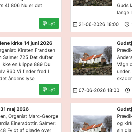
s 4) 806 Nu er det
Guds l
lange 
Lyt
21-06-2026 18:00
1
ene kirke 14 juni 2026
Gudstj
ganist: Kirsten Frandsen
Prædik
n Salmer 725 Det dufter
Anders
 ikke en klippe 889 Du
Vågn o
lv 860 Vi finder fred I
under,
 det åndens lyse
skader
Lyt
07-06-2026 18:00
e 31 maj 2026
Gudstj
sen, Organist Marc-George
Prædik
dis Einersdottir. Salmer:
og kir
448 Fyldt af glæde over
sin gl