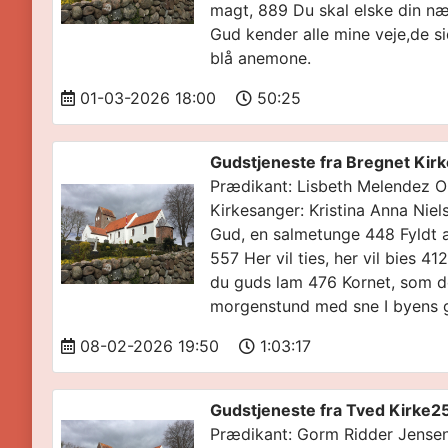
magt, 889 Du skal elske din næ
Gud kender alle mine veje,de s
blå anemone.
01-03-2026 18:00
50:25
Gudstjeneste fra Bregnet Kir
Prædikant: Lisbeth Melendez O
Kirkesanger: Kristina Anna Niel
Gud, en salmetunge 448 Fyldt a
557 Her vil ties, her vil bies 
du guds lam 476 Kornet, som dø
morgenstund med sne I byens 
08-02-2026 19:50
1:03:17
Gudstjeneste fra Tved Kirke2
Prædikant: Gorm Ridder Jensen 