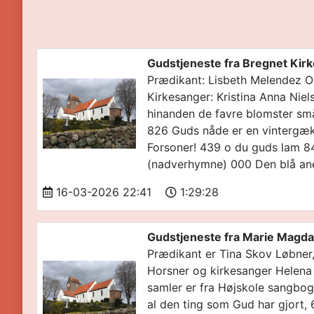
Gudstjeneste fra Bregnet Kir
Prædikant: Lisbeth Melendez O
Kirkesanger: Kristina Anna Niels
hinanden de favre blomster små
826 Guds nåde er en vintergæk 
Forsoner! 439 o du guds lam 8
(nadverhymne) 000 Den blå a
16-03-2026 22:41
1:29:28
Gudstjeneste fra Marie Magda
Prædikant er Tina Skov Løbner,
Horsner og kirkesanger Helen
samler er fra Højskole sangbo
al den ting som Gud har gjort,