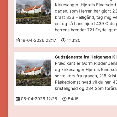
Kirkesanger: Hjørdis Einarsdot
dagen, som Herren har gjort 23
brast 836 Helligånd, tag mig 
en, og så hans hjord 439 O du 
herrens hænder 721 Frydeligt 
19-04-2026 22:17
1:13:20
Gudstjeneste fra Helgenæs Kir
Prædikant er Gorm Ridder Jense
og kirkesanger Hjørdis Einersdo
sorte kors fra graven, 218 Kris
Påskeblomst hvad vil du her, 
kristelighed og 234 Som forårs
05-04-2026 12:25
54:15