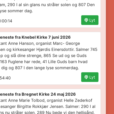
am, 290 I al sin glans nu stråler solen og 807 Den
lyse sommer dag.
Lyt
:00:14
eneste fra Knebel Kirke 7 juni 2026
ant Anne Hanson, organist Marc- George
en og kirkesanger Hjørdis Einersdottir. Salmer 745
p og slå dine strenge, 865 Se ud og se Guds
 163 Fuglene har rede, 41 Lille Guds barn hvad
 dig og 807 I den lange lyse sommerdag.
Lyt
54:40
eneste fra Bregnet Kirke 24 maj 2026
ant Anne Marie Tolbod, organist Helle Zederkof
kesanger Birgitte Rokkjær Jensen. Salmer: 290 I al
ans nu stråler solen, 289 Nu bede vi den helligånd,