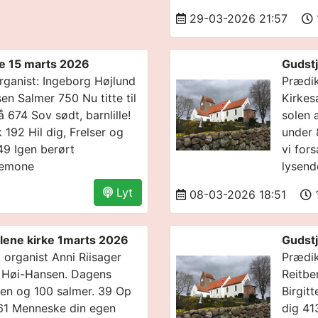
29-03-2026 21:57
ke 15 marts 2026
Gudstj
rganist: Ingeborg Højlund
Prædik
en Salmer 750 Nu titte til
Kirkes
 674 Sov sødt, barnlille!
solen 
192 Hil dig, Frelser og
under 
49 Igen berørt
vi for
nemone
lysend
Lyt
08-03-2026 18:51
1
lene kirke 1marts 2026
Gudstj
 organist Anni Riisager
Prædik
a Høi-Hansen. Dagens
Reitbe
gen og 100 salmer. 39 Op
Birgit
 61 Menneske din egen
dig 41