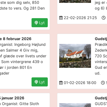
ste som dig selv, 850
jeg er
idste to vers. Og 281 Den
og 6) 
22-02-2026 21:25
Lyt
ke 8 februar 2026
Gudstj
rganist: Ingeborg Højlund
Prædik
sen Salmer 4 Giv mig,
Zederk
f glæde over livets under
720 So
412 Som vintergrene 439 o
vinter
r i jorden 801 En
Gud en
gader
ud.
Lyt
01-02-2026 18:00
5 januar 2026
Gudstj
Organist: Gitte Sloth
GUDST