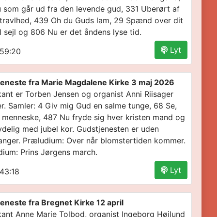
 som går ud fra den levende gud, 331 Uberørt af
travlhed, 439 Oh du Guds lam, 29 Spænd over dit
 sejl og 806 Nu er det åndens lyse tid.
Lyt
59:20
eneste fra Marie Magdalene Kirke 3 maj 2026
ant er Torben Jensen og organist Anni Riisager
r. Samler: 4 Giv mig Gud en salme tunge, 68 Se,
t menneske, 487 Nu fryde sig hver kristen mand og
ydelig med jubel kor. Gudstjenesten er uden
anger. Præludium: Over når blomstertiden kommer.
dium: Prins Jørgens march.
Lyt
43:18
eneste fra Bregnet Kirke 12 april
ant Anne Marie Tolbod, organist Ingeborg Højlund