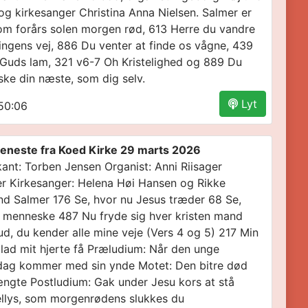
og kirkesanger Christina Anna Nielsen. Salmer er
m forårs solen morgen rød, 613 Herre du vandre
ingens vej, 886 Du venter at finde os vågne, 439
Guds lam, 321 v6-7 Oh Kristelighed og 889 Du
lske din næste, som dig selv.
Lyt
50:06
eneste fra Koed Kirke 29 marts 2026
ant: Torben Jensen Organist: Anni Riisager
r Kirkesanger: Helena Høi Hansen og Rikke
nd Salmer 176 Se, hvor nu Jesus træder 68 Se,
t menneske 487 Nu fryde sig hver kristen mand
d, du kender alle mine veje (Vers 4 og 5) 217 Min
 lad mit hjerte få Præludium: Når den unge
dag kommer med sin ynde Motet: Den bitre død
ængte Postludium: Gak under Jesu kors at stå
lys, som morgenrødens slukkes du