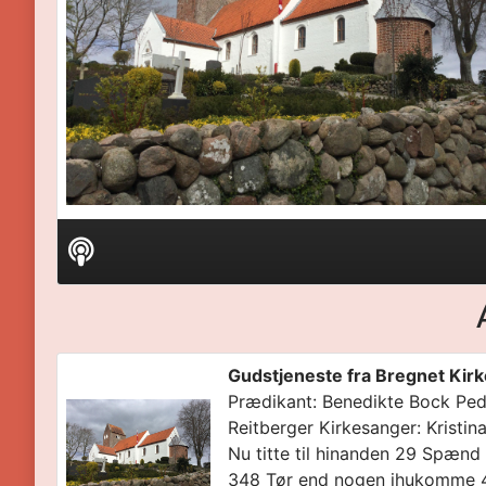
Audio
Player
Gudstjeneste fra Bregnet Kirk
Prædikant: Benedikte Bock Ped
Reitberger Kirkesanger: Kristi
Nu titte til hinanden 29 Spænd 
348 Tør end nogen ihukomme 