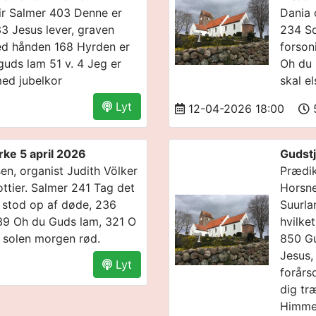
tir Salmer 403 Denne er
Dania 
3 Jesus lever, graven
234 So
ved hånden 168 Hyrden er
forson
guds lam 51 v. 4 Jeg er
Oh du 
med jubelkor
skal e
Lyt
12-04-2026 18:00
ke 5 april 2026
Gudstj
n, organist Judith Völker
Prædik
ttier. Salmer 241 Tag det
Horsne
t stod op af døde, 236
Suurla
439 Oh du Guds lam, 321 O
hvilke
 solen morgen rød.
850 Gu
Jesus,
Lyt
forårs
dig tr
Himmel