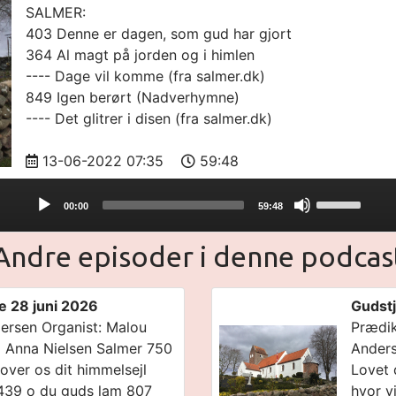
SALMER:
403 Denne er dagen, som gud har gjort
364 Al magt på jorden og i himlen
---- Dage vil komme (fra salmer.dk)
849 Igen berørt (Nadverhymne)
---- Det glitrer i disen (fra salmer.dk)
13-06-2022 07:35
59:48
Use
00:00
59:48
Up/Down
Arrow
Andre episoder i denne podcas
keys
to
increase
e 28 juni 2026
Gudstj
or
ersen Organist: Malou
Prædik
decrease
na Anna Nielsen Salmer 750
Anders
volume.
over os dit himmelsejl
Lovet 
439 o du guds lam 807
hvor v