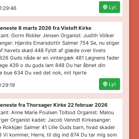
Lyt
1:29:46
eneste 8 marts 2026 fra Vistoft Kirke
ant: Gorm Ridder Jensen Organist: Judith Völker
anger: Hjørdis Einarsdottir Salmer 754 Se, nu stiger
af havets skød 448 Fyldt af glæde over livets
826 Guds nåde er en vintergæk 481 Løgnens fader
sage 439 o du guds lam 848 Du har åbnet din
e bue 634 Du ved det nok, mit hjerte
Lyt
:29:19
eneste fra Thorsager Kirke 22 februar 2026
ant: Anne Marie Poulsen Tolbod Organist: Malou
rger Organist kadet: Jacob Venndt Kirkesanger:
te Rokkjær Salmer 41 Lille Guds barn, hvad skader
3 Vi kommer, Herre, til dig ind 874 Du tar mig som