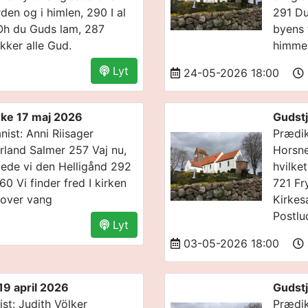
den og i himlen, 290 I al
291 Du
 Oh du Guds lam, 287
byens 
akker alle Gud.
himmel
Lyt
24-05-2026 18:00
rke 17 maj 2026
Gudstj
ist: Anni Riisager
Prædik
rland Salmer 257 Vaj nu,
Horsne
ede vi den Helligånd 292
hvilke
 Vi finder fred I kirken
721 Fr
 over vang
Kirkes
Postlu
Lyt
03-05-2026 18:00
19 april 2026
Gudstj
st: Judith Völker
Prædik