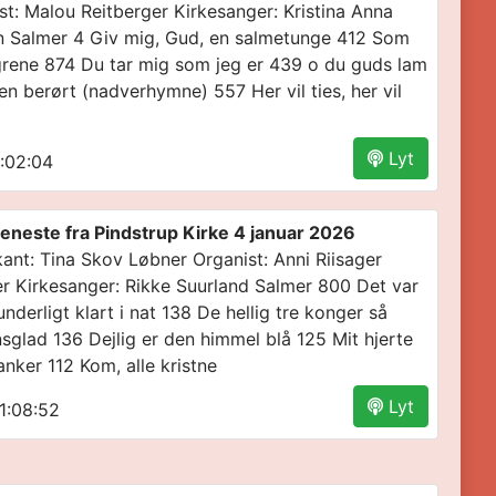
st: Malou Reitberger Kirkesanger: Kristina Anna
n Salmer 4 Giv mig, Gud, en salmetunge 412 Som
grene 874 Du tar mig som jeg er 439 o du guds lam
en berørt (nadverhymne) 557 Her vil ties, her vil
Lyt
:02:04
eneste fra Pindstrup Kirke 4 januar 2026
ant: Tina Skov Løbner Organist: Anni Riisager
r Kirkesanger: Rikke Suurland Salmer 800 Det var
underligt klart i nat 138 De hellig tre konger så
nsglad 136 Dejlig er den himmel blå 125 Mit hjerte
vanker 112 Kom, alle kristne
Lyt
1:08:52