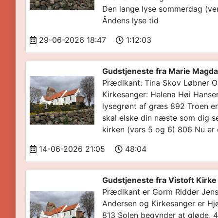
Den lange lyse sommerdag (ver
Åndens lyse tid
29-06-2026 18:47
1:12:03
Gudstjeneste fra Marie Magdal
Prædikant: Tina Skov Løbner Or
Kirkesanger: Helena Høi Hanse
lysegrønt af græs 892 Troen er
skal elske din næste som dig se
kirken (vers 5 og 6) 806 Nu er
14-06-2026 21:05
48:04
Gudstjeneste fra Vistoft Kirk
Prædikant er Gorm Ridder Jen
Andersen og Kirkesanger er Hjør
813 Solen begynder at gløde, 