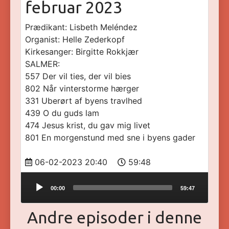
februar 2023
Prædikant: Lisbeth Meléndez
Organist: Helle Zederkopf
Kirkesanger: Birgitte Rokkjær
SALMER:
557 Der vil ties, der vil bies
802 Når vinterstorme hærger
331 Uberørt af byens travlhed
439 O du guds lam
474 Jesus krist, du gav mig livet
801 En morgenstund med sne i byens gader
06-02-2023 20:40
59:48
Audio
00:00
59:47
Player
Andre episoder i denne