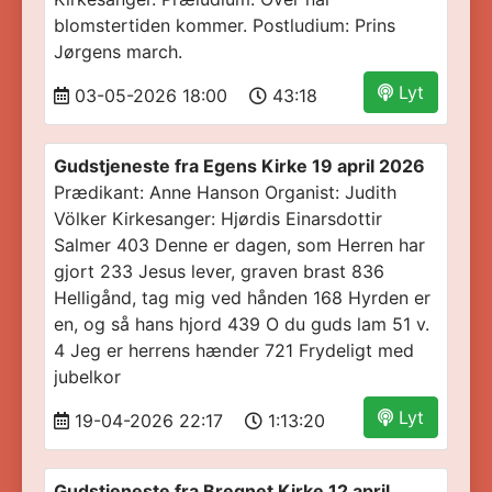
blomstertiden kommer. Postludium: Prins
Jørgens march.
Lyt
03-05-2026 18:00
43:18
Gudstjeneste fra Egens Kirke 19 april 2026
Prædikant: Anne Hanson Organist: Judith
Völker Kirkesanger: Hjørdis Einarsdottir
Salmer 403 Denne er dagen, som Herren har
gjort 233 Jesus lever, graven brast 836
Helligånd, tag mig ved hånden 168 Hyrden er
en, og så hans hjord 439 O du guds lam 51 v.
4 Jeg er herrens hænder 721 Frydeligt med
jubelkor
Lyt
19-04-2026 22:17
1:13:20
Gudstjeneste fra Bregnet Kirke 12 april