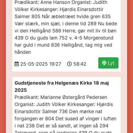
Prædikant: Anne Hanson Organist: Judith
Völker Kirkesanger: Hjørdis Einarsdottir
Salmer 805 Når æbletræet hvide gren 635
Vær stærk, min sjæl, i denne tid 289 Nu bede
vi den Helligånd 588 Herre, gør mit liv til bøn
439 O du guds lam 752 v. 4-5 Morgenstund
har guld i mund 836 Helligånd, tag mig ved
hånden
Lyt
25-05-2025 19:27
58:42
Gudstjeneste fra Helgenæs Kirke 18 maj
2025
Prædikant: Marianne Østergård Pedersen
Organist: Judith Völker Kirkesanger: Hjørdis
Einarsdottir Salmer 736 Den mørke nat
forgangen er 804 Det sused af vinger i luften
i nat 238 Det er så sandt, at ingen så 294
Talsmand, som på jorderige 439 O du guds