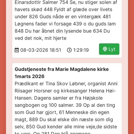
Einarsdottir Salmer 754 Se, nu stiger solen af
havets skød 448 Fyldt af glæde over livets
under 826 Guds nåde er en vintergæk 481
Løgnens fader vi forsage 439 o du guds lam
848 Du har åbnet din lysende bue 634 Du
ved det nok, mit hjerte
Lyt
08-03-2026 18:51
1:29:19
Gudstjeneste fra Marie Magdalene kirke
1marts 2026
Prædikant er Tina Skov Løbner, organist Anni
Riisager Horsner og kirkesanger Helena Høi-
Hansen. Dagens samler er fra Højskole
sangbogen og 100 salmer. 39 Op al den ting
som Gud har gjort, 61 Menneske din egen
magt, 889 Du skal elske din næste som dig
selv, 850 Gud kender alle mine veje,de sidste
to vers. Og 281 Den blå anemone.