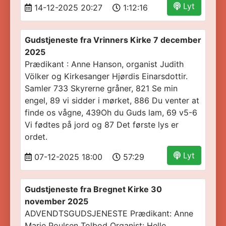
Lyt
14-12-2025 20:27
1:12:16
Gudstjeneste fra Vrinners Kirke 7 december
2025
Prædikant : Anne Hanson, organist Judith
Völker og Kirkesanger Hjørdis Einarsdottir.
Samler 733 Skyrerne gråner, 821 Se min
engel, 89 vi sidder i mørket, 886 Du venter at
finde os vågne, 439Oh du Guds lam, 69 v5-6
Vi fødtes på jord og 87 Det første lys er
ordet.
Lyt
07-12-2025 18:00
57:29
Gudstjeneste fra Bregnet Kirke 30
november 2025
ADVENDTSGUDSJENESTE Prædikant: Anne
Marie Poulsen Tolbod Organist: Helle