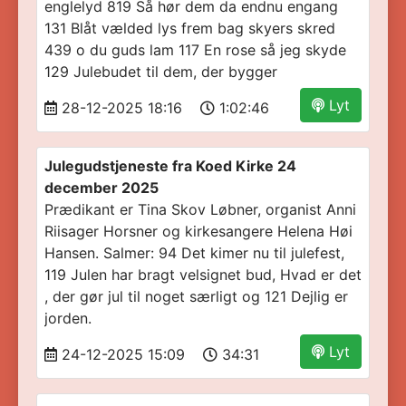
englelyd 819 Så hør dem da endnu engang
131 Blåt vælded lys frem bag skyers skred
439 o du guds lam 117 En rose så jeg skyde
129 Julebudet til dem, der bygger
Lyt
28-12-2025 18:16
1:02:46
Julegudstjeneste fra Koed Kirke 24
december 2025
Prædikant er Tina Skov Løbner, organist Anni
Riisager Horsner og kirkesangere Helena Høi
Hansen. Salmer: 94 Det kimer nu til julefest,
119 Julen har bragt velsignet bud, Hvad er det
, der gør jul til noget særligt og 121 Dejlig er
jorden.
Lyt
24-12-2025 15:09
34:31