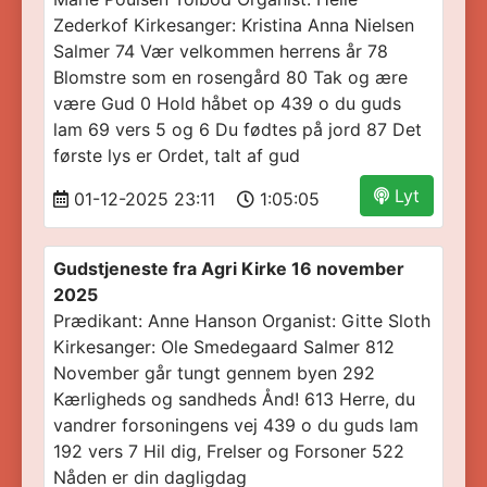
Zederkof Kirkesanger: Kristina Anna Nielsen
Salmer 74 Vær velkommen herrens år 78
Blomstre som en rosengård 80 Tak og ære
være Gud 0 Hold håbet op 439 o du guds
lam 69 vers 5 og 6 Du fødtes på jord 87 Det
første lys er Ordet, talt af gud
Lyt
01-12-2025 23:11
1:05:05
Gudstjeneste fra Agri Kirke 16 november
2025
Prædikant: Anne Hanson Organist: Gitte Sloth
Kirkesanger: Ole Smedegaard Salmer 812
November går tungt gennem byen 292
Kærligheds og sandheds Ånd! 613 Herre, du
vandrer forsoningens vej 439 o du guds lam
192 vers 7 Hil dig, Frelser og Forsoner 522
Nåden er din dagligdag