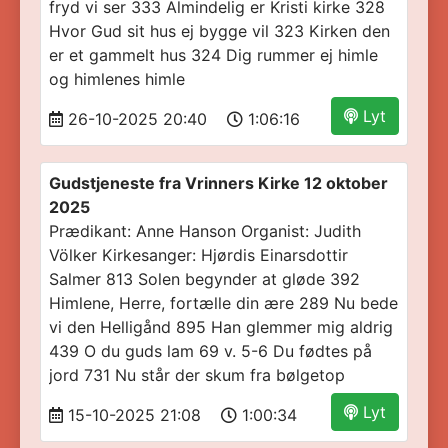
fryd vi ser 333 Almindelig er Kristi kirke 328
Hvor Gud sit hus ej bygge vil 323 Kirken den
er et gammelt hus 324 Dig rummer ej himle
og himlenes himle
Lyt
26-10-2025 20:40
1:06:16
Gudstjeneste fra Vrinners Kirke 12 oktober
2025
Prædikant: Anne Hanson Organist: Judith
Völker Kirkesanger: Hjørdis Einarsdottir
Salmer 813 Solen begynder at gløde 392
Himlene, Herre, fortælle din ære 289 Nu bede
vi den Helligånd 895 Han glemmer mig aldrig
439 O du guds lam 69 v. 5-6 Du fødtes på
jord 731 Nu står der skum fra bølgetop
Lyt
15-10-2025 21:08
1:00:34