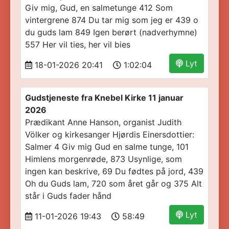
Giv mig, Gud, en salmetunge 412 Som
vintergrene 874 Du tar mig som jeg er 439 o
du guds lam 849 Igen berørt (nadverhymne)
557 Her vil ties, her vil bies
Lyt
18-01-2026 20:41
1:02:04
Gudstjeneste fra Knebel Kirke 11 januar
2026
Prædikant Anne Hanson, organist Judith
Völker og kirkesanger Hjørdis Einersdottier:
Salmer 4 Giv mig Gud en salme tunge, 101
Himlens morgenrøde, 873 Usynlige, som
ingen kan beskrive, 69 Du fødtes på jord, 439
Oh du Guds lam, 720 som året går og 375 Alt
står i Guds fader hånd
Lyt
11-01-2026 19:43
58:49