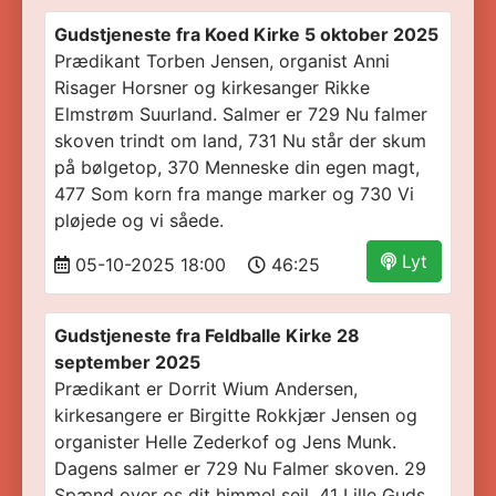
Gudstjeneste fra Koed Kirke 5 oktober 2025
Prædikant Torben Jensen, organist Anni
Risager Horsner og kirkesanger Rikke
Elmstrøm Suurland. Salmer er 729 Nu falmer
skoven trindt om land, 731 Nu står der skum
på bølgetop, 370 Menneske din egen magt,
477 Som korn fra mange marker og 730 Vi
pløjede og vi såede.
Lyt
05-10-2025 18:00
46:25
Gudstjeneste fra Feldballe Kirke 28
september 2025
Prædikant er Dorrit Wium Andersen,
kirkesangere er Birgitte Rokkjær Jensen og
organister Helle Zederkof og Jens Munk.
Dagens salmer er 729 Nu Falmer skoven. 29
Spænd over os dit himmel sejl. 41 Lille Guds