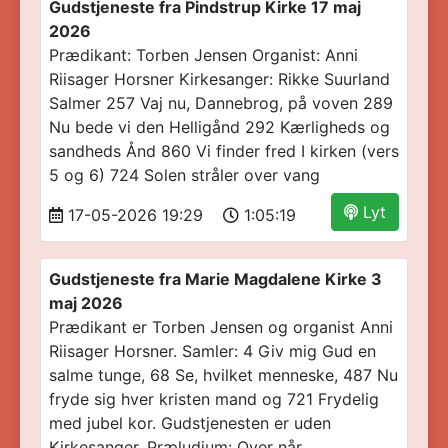
Gudstjeneste fra Pindstrup Kirke 17 maj
2026
Prædikant: Torben Jensen Organist: Anni
Riisager Horsner Kirkesanger: Rikke Suurland
Salmer 257 Vaj nu, Dannebrog, på voven 289
Nu bede vi den Helligånd 292 Kærligheds og
sandheds Ånd 860 Vi finder fred I kirken (vers
5 og 6) 724 Solen stråler over vang
Lyt
17-05-2026 19:29
1:05:19
Gudstjeneste fra Marie Magdalene Kirke 3
maj 2026
Prædikant er Torben Jensen og organist Anni
Riisager Horsner. Samler: 4 Giv mig Gud en
salme tunge, 68 Se, hvilket menneske, 487 Nu
fryde sig hver kristen mand og 721 Frydelig
med jubel kor. Gudstjenesten er uden
Kirkesanger. Præludium: Over når