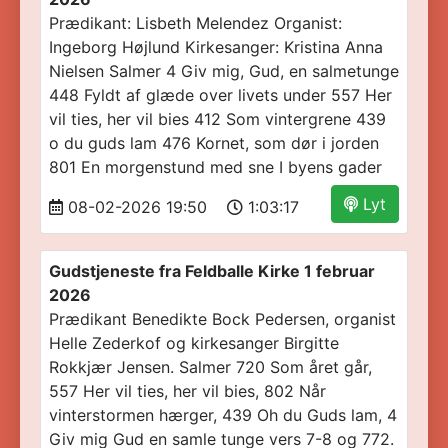
Prædikant: Lisbeth Melendez Organist:
Ingeborg Højlund Kirkesanger: Kristina Anna
Nielsen Salmer 4 Giv mig, Gud, en salmetunge
448 Fyldt af glæde over livets under 557 Her
vil ties, her vil bies 412 Som vintergrene 439
o du guds lam 476 Kornet, som dør i jorden
801 En morgenstund med sne I byens gader
Lyt
08-02-2026 19:50
1:03:17
Gudstjeneste fra Feldballe Kirke 1 februar
2026
Prædikant Benedikte Bock Pedersen, organist
Helle Zederkof og kirkesanger Birgitte
Rokkjær Jensen. Salmer 720 Som året går,
557 Her vil ties, her vil bies, 802 Når
vinterstormen hærger, 439 Oh du Guds lam, 4
Giv mig Gud en samle tunge vers 7-8 og 772.