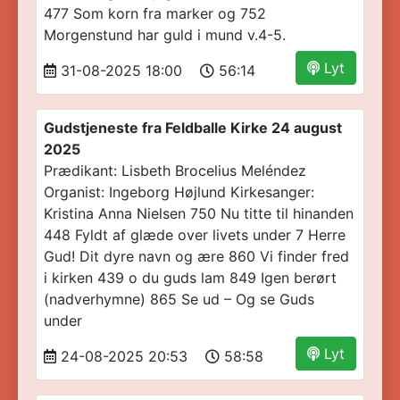
477 Som korn fra marker og 752
Morgenstund har guld i mund v.4-5.
Lyt
31-08-2025 18:00
56:14
Gudstjeneste fra Feldballe Kirke 24 august
2025
Prædikant: Lisbeth Brocelius Meléndez
Organist: Ingeborg Højlund Kirkesanger:
Kristina Anna Nielsen 750 Nu titte til hinanden
448 Fyldt af glæde over livets under 7 Herre
Gud! Dit dyre navn og ære 860 Vi finder fred
i kirken 439 o du guds lam 849 Igen berørt
(nadverhymne) 865 Se ud – Og se Guds
under
Lyt
24-08-2025 20:53
58:58