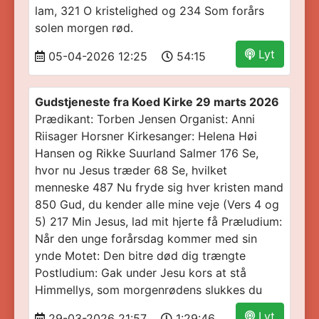
lam, 321 O kristelighed og 234 Som forårs
solen morgen rød.
Lyt
05-04-2026 12:25
54:15
Gudstjeneste fra Koed Kirke 29 marts 2026
Prædikant: Torben Jensen Organist: Anni
Riisager Horsner Kirkesanger: Helena Høi
Hansen og Rikke Suurland Salmer 176 Se,
hvor nu Jesus træder 68 Se, hvilket
menneske 487 Nu fryde sig hver kristen mand
850 Gud, du kender alle mine veje (Vers 4 og
5) 217 Min Jesus, lad mit hjerte få Præludium:
Når den unge forårsdag kommer med sin
ynde Motet: Den bitre død dig trængte
Postludium: Gak under Jesu kors at stå
Himmellys, som morgenrødens slukkes du
Lyt
29-03-2026 21:57
1:29:46