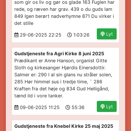
som gir os liv og gør os glade 163 Fuglen har
rede, og ræven har grav. 439 o du guds lam
849 Igen berørt nadverhymne 871 Du virker i
det stille
Lyt
29-06-2025 22:25
1:03:26
Gudstjeneste fra Agri Kirke 8 juni 2025
Prædikant er Anne Hanson, organist Gitte
Sloth og kirkesanger Hjørdis Einersdottir.
Salmer er: 290 I al sin glans nu stråler solen,
285 Hør himmel sus i tredje time, ¨ 286
Kraften fra det høje og 834 Gud Helligånd,
tænd ild i vore tanker.
Lyt
09-06-2025 11:25
55:36
Gudstjeneste fra Knebel Kirke 25 maj 2025